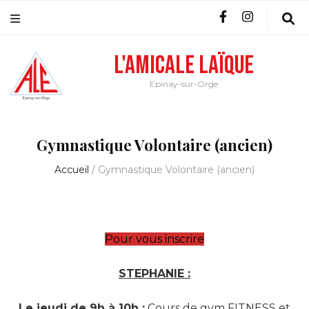
L'Amicale Laïque
Epinay-sur-Orge
Gymnastique Volontaire (ancien)
Accueil
/
Gymnastique Volontaire (ancien)
Pour vous inscrire
STEPHANIE :
Le jeudi de 9h à 10h :
Cours de gym FITNESS et