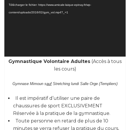
Télécharger le fichier: https://www.amicale-laique-epinay.fr/wp-
content/uploads/2016/02/gym_vol.mp4?_=1
Gymnastique Volontaire Adultes
(Accès à tous
les cours)
Gymnase Mimoun s
auf
Stretching lundi
Salle Orge (Templiers)
Il est impératif d’utiliser une paire de
chaussures de sport EXCLUSIVEMENT
Réservée à la pratique de la gymnastique.
Toute personne en retard de plus de 10
minutes se verra refuser la pratique du cours,